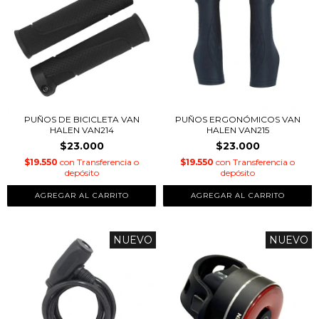
PUÑOS ERGONÓMICOS VAN
PUÑOS DE BICICLETA VAN
HALEN VAN215
HALEN VAN214
$23.000
$23.000
$19.550
con
Transferencia o
$19.550
con
Transferencia o
depósito
depósito
NUEVO
NUEVO