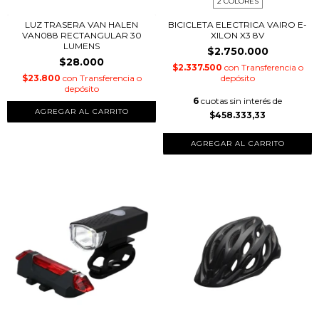
2 COLORES
LUZ TRASERA VAN HALEN
BICICLETA ELECTRICA VAIRO E-
VAN088 RECTANGULAR 30
XILON X3 8V
LUMENS
$2.750.000
$28.000
$2.337.500
con
Transferencia o
$23.800
con
Transferencia o
depósito
depósito
6
cuotas sin interés de
$458.333,33
AGREGAR AL CARRITO