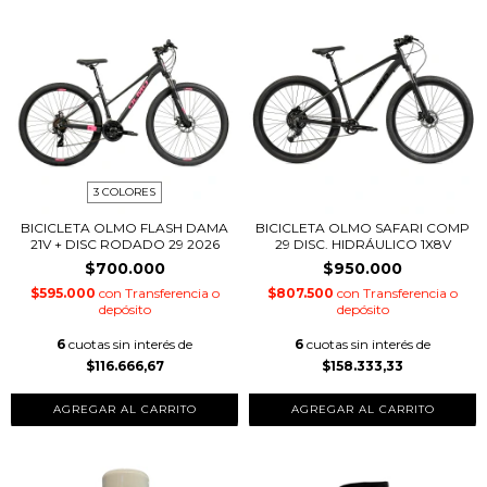
3 COLORES
BICICLETA OLMO FLASH DAMA
BICICLETA OLMO SAFARI COMP
21V + DISC RODADO 29 2026
29 DISC. HIDRÁULICO 1X8V
$700.000
$950.000
$595.000
con
Transferencia o
$807.500
con
Transferencia o
depósito
depósito
6
cuotas sin interés de
6
cuotas sin interés de
$116.666,67
$158.333,33
AGREGAR AL CARRITO
AGREGAR AL CARRITO