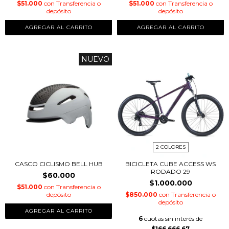
$51.000
con
Transferencia o
$51.000
con
Transferencia o
depósito
depósito
AGREGAR AL CARRITO
AGREGAR AL CARRITO
NUEVO
2 COLORES
CASCO CICLISMO BELL HUB
BICICLETA CUBE ACCESS WS
RODADO 29
$60.000
$1.000.000
$51.000
con
Transferencia o
depósito
$850.000
con
Transferencia o
depósito
AGREGAR AL CARRITO
6
cuotas sin interés de
$166.666,67