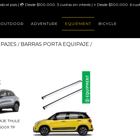
odo el país | 💳 Desde $100.000: 3 cuotas sin interés | ⭐ Desde $300.000: 6 cuot
OUTDOOR
ADVENTURE
EQUIPMENT
BICYCLE
IPAJES
BARRAS PORTA EQUIPAJE
/
/
AJE THULE
500X TP