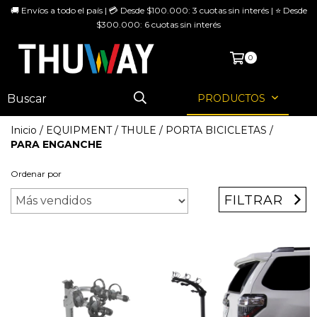
🚚 Envíos a todo el país | 💳 Desde $100.000: 3 cuotas sin interés | ⭐ Desde
$300.000: 6 cuotas sin interés
MENÚ
0
PRODUCTOS
Inicio
/
EQUIPMENT
/
THULE
/
PORTA BICICLETAS
/
PARA ENGANCHE
Ordenar por
FILTRAR