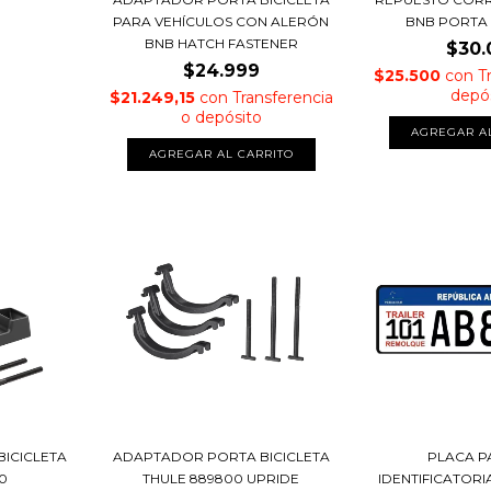
PARA VEHÍCULOS CON ALERÓN
BNB PORTA 
BNB HATCH FASTENER
$30.
$24.999
$25.500
con
T
depó
$21.249,15
con
Transferencia
o depósito
ICICLETA
ADAPTADOR PORTA BICICLETA
PLACA P
0
THULE 889800 UPRIDE
IDENTIFICATOR