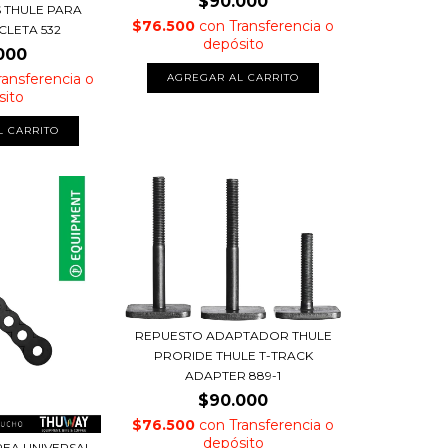
$90.000
S THULE PARA
$76.500
con
Transferencia o
CLETA 532
depósito
000
ransferencia o
sito
REPUESTO ADAPTADOR THULE
PRORIDE THULE T-TRACK
ADAPTER 889-1
$90.000
$76.500
con
Transferencia o
depósito
EA UNIVERSAL