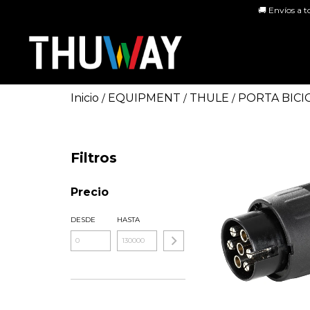
🚚 Envíos a t
Inicio
EQUIPMENT
THULE
PORTA BICI
/
/
/
Filtros
Precio
DESDE
HASTA