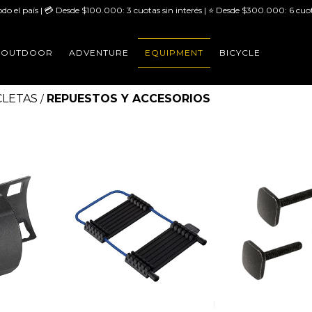
odo el país | 💳 Desde $100.000: 3 cuotas sin interés | ⭐ Desde $300.000: 6 cuot
OUTDOOR
ADVENTURE
EQUIPMENT
BICYCLE
CLETAS
REPUESTOS Y ACCESORIOS
/