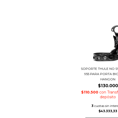
SOPORTE THULE NO 
955 PARA PORTA BI
HANGON
$130.000
$110.500
con
Trans
depósito
3
cuotas sin inter
$43.333,33