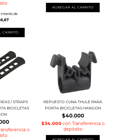
sito
 interés de
66,67
EAS / STRAPS
REPUESTO CUNA THULE PARA
TA BICICLETAS
PORTA BICICLETAS HANGON
GON
$40.000
000
$34.000
con
Transferencia o
depósito
ransferencia o
sito