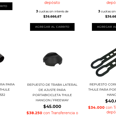
depósito
depó
3
cuotas sin interés de
3
cuotas sin
$36.666,67
$36.6
ERA PARA
REPUESTO CORR
REPUESTO DE TRABA LATERAL
THULE
THULE PARA POR
DE AJUSTE PARA
 532
HAN
PORTABICICLETA THULE
HANGON / FREEWAY
$40.
$45.000
$34.000
con
T
depó
$38.250
con
Transferencia o