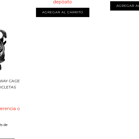
depósito
SWAY CAGE
CICLETAS
ferencia o
és de