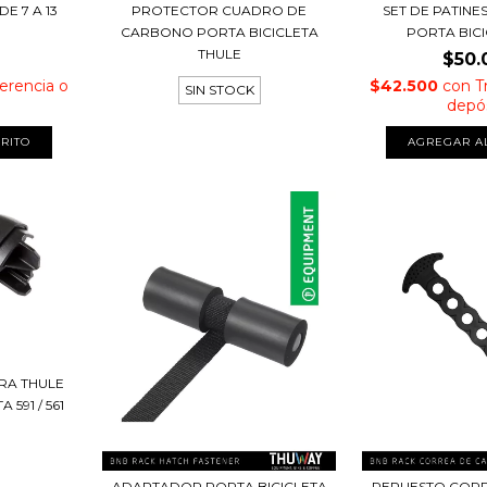
E 7 A 13
PROTECTOR CUADRO DE
SET DE PATINE
CARBONO PORTA BICICLETA
PORTA BICI
THULE
$50.
erencia o
$42.500
con
T
SIN STOCK
depó
RA THULE
591 / 561
ADAPTADOR PORTA BICICLETA
REPUESTO CORR