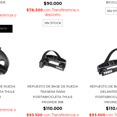
IDE
BICIC
$90.000
$76.500
con
Transferencia o
SIN S
depósito
erencia o
SIN STOCK
DE RUEDA
REPUESTO DE BASE DE RUEDA
REPUESTO DE B
TA THULE
TRASERA PARA
DELANTE
2
PORTABICICLETA THULE
PORTABICIC
PRORIDE 598
PRORID
$110.000
$110
erencia o
$93.500
con
Transferencia o
$93.500
con
T