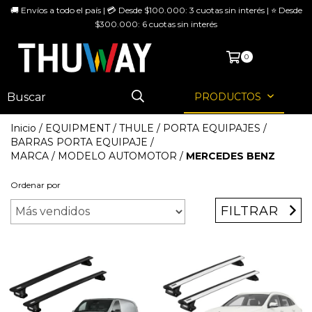
🚚 Envíos a todo el país | 💳 Desde $100.000: 3 cuotas sin interés | ⭐ Desde
$300.000: 6 cuotas sin interés
MENÚ
0
PRODUCTOS
Inicio
/
EQUIPMENT
/
THULE
/
PORTA EQUIPAJES
/
BARRAS PORTA EQUIPAJE
/
MARCA / MODELO AUTOMOTOR
/
MERCEDES BENZ
Ordenar por
FILTRAR