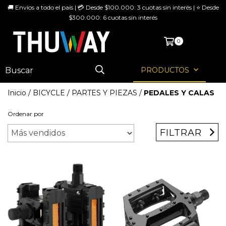
🚚 Envíos a todo el país | 💳 Desde $100.000: 3 cuotas sin interés | ⭐ Desde
$300.000: 6 cuotas sin interés
MENÚ
0
PRODUCTOS
Inicio
/
BICYCLE
/
PARTES Y PIEZAS
/
PEDALES Y CALAS
Ordenar por
FILTRAR