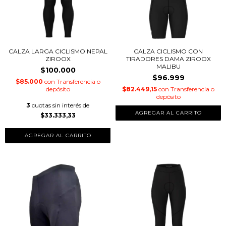
CALZA LARGA CICLISMO NEPAL
CALZA CICLISMO CON
ZIROOX
TIRADORES DAMA ZIROOX
MALIBU
$100.000
$96.999
$85.000
con
Transferencia o
depósito
$82.449,15
con
Transferencia o
depósito
3
cuotas sin interés de
AGREGAR AL CARRITO
$33.333,33
AGREGAR AL CARRITO