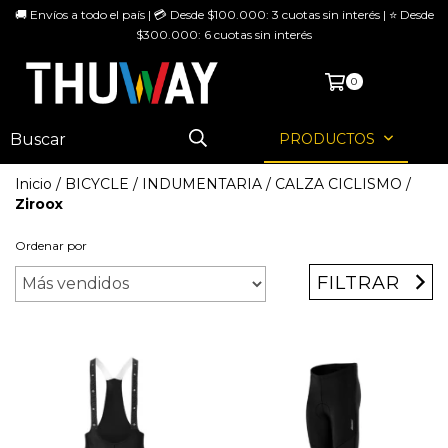
🚚 Envíos a todo el país | 💳 Desde $100.000: 3 cuotas sin interés | ⭐ Desde
$300.000: 6 cuotas sin interés
MENÚ
0
PRODUCTOS
Inicio
/
BICYCLE
/
INDUMENTARIA
/
CALZA CICLISMO
/
Ziroox
Ordenar por
FILTRAR