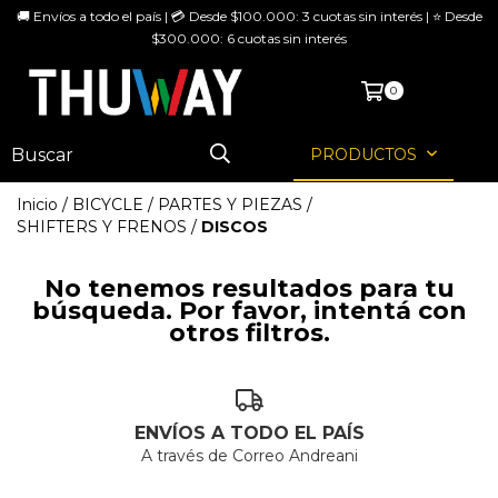
🚚 Envíos a todo el país | 💳 Desde $100.000: 3 cuotas sin interés | ⭐ Desde
$300.000: 6 cuotas sin interés
MENÚ
0
PRODUCTOS
Inicio
/
BICYCLE
/
PARTES Y PIEZAS
/
SHIFTERS Y FRENOS
/
DISCOS
No tenemos resultados para tu
búsqueda. Por favor, intentá con
otros filtros.
ENVÍOS A TODO EL PAÍS
A través de Correo Andreani