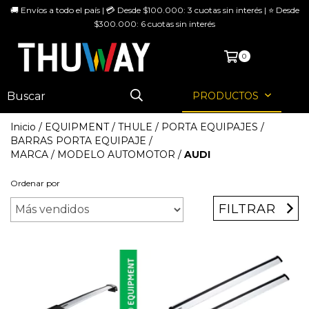
🚚 Envíos a todo el país | 💳 Desde $100.000: 3 cuotas sin interés | ⭐ Desde
$300.000: 6 cuotas sin interés
MENÚ
0
PRODUCTOS
Inicio
/
EQUIPMENT
/
THULE
/
PORTA EQUIPAJES
/
BARRAS PORTA EQUIPAJE
/
MARCA / MODELO AUTOMOTOR
/
AUDI
Ordenar por
FILTRAR