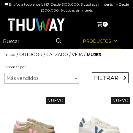
🚚 Envíos a todo el país | 💳 Desde $100.000: 3 cuotas sin interés | ⭐ Desde
$300.000: 6 cuotas sin interés
MENÚ
0
PRODUCTOS
Inicio
/
OUTDOOR
/
CALZADO
/
VEJA
/
MUJER
Ordenar por
FILTRAR
NUEVO
NUEVO