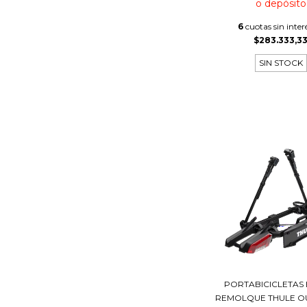
o depósito
6
cuotas sin inter
$283.333,3
SIN STOCK
PORTABICICLETAS
REMOLQUE THULE O