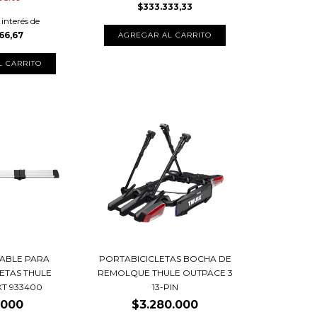
$333.333,33
 interés de
66,67
ABLE PARA
PORTABICICLETAS BOCHA DE
ETAS THULE
REMOLQUE THULE OUTPACE 3
XT 933400
13-PIN
.000
$3.280.000