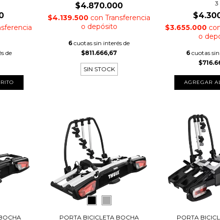
3
$4.870.000
0
$4.30
$4.139.500
con
Transferencia
o depósito
nsferencia
$3.655.000
co
o dep
6
cuotas sin interés de
és de
$811.666,67
6
cuotas sin
$716.6
SIN STOCK
 BOCHA
PORTA BICICLETA BOCHA
PORTA BICIC