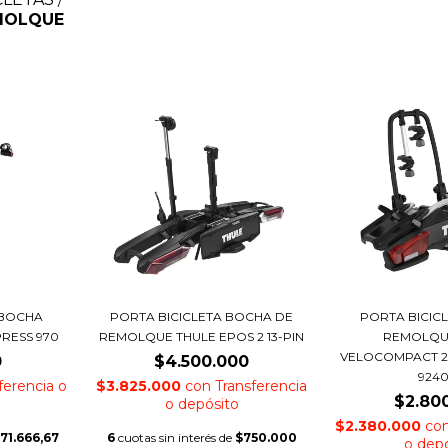
/
EMOLQUE
 BOCHA
PORTA BICICLETA BOCHA DE
PORTA BICIC
RESS 970
REMOLQUE THULE EPOS 2 13-PIN
REMOLQU
VELOCOMPACT 2 1
0
$4.500.000
924
ferencia o
$3.825.000
con
Transferencia
$2.80
o depósito
$2.380.000
co
71.666,67
6
cuotas sin interés de
$750.000
o dep