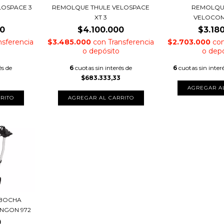
LOSPACE 3
REMOLQUE THULE VELOSPACE
REMOLQU
XT 3
VELOCOM
00
$4.100.000
$3.18
nsferencia
$3.485.000
con
Transferencia
$2.703.000
co
o depósito
o dep
és de
6
cuotas sin interés de
6
cuotas sin inter
7
$683.333,33
RITO
AGREGAR AL CARRITO
 BOCHA
NGON 972
0