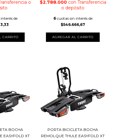
Transferencia o
$2.788.000
con
Transferencia
sito
o depósito
 interés de
6
cuotas sin interés de
33,33
$546.666,67
LETA BOCHA
PORTA BICICLETA BOCHA
E EASYFOLD XT
REMOLQUE THULE EASYFOLD XT