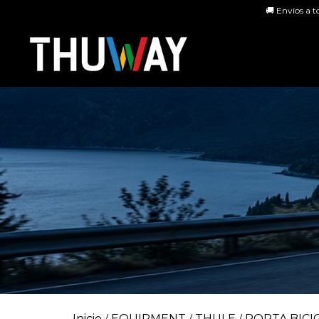
🚚 Envíos a t
Inicio
EQUIPMENT
THULE
PORTA BICI