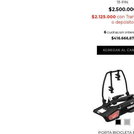
13-PIN
$2.500.00
$2.125.000
con
Tra
o depósito
6
cuotas sin inter
$416.666,67
PORTA BICICLETA