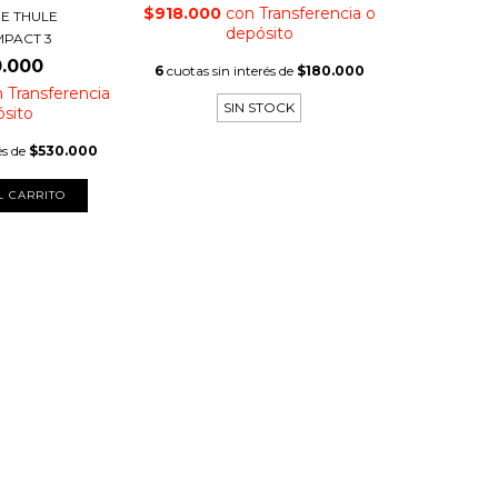
$918.000
con
Transferencia o
E THULE
depósito
PACT 3
0.000
6
cuotas sin interés de
$180.000
n
Transferencia
SIN STOCK
ósito
és de
$530.000