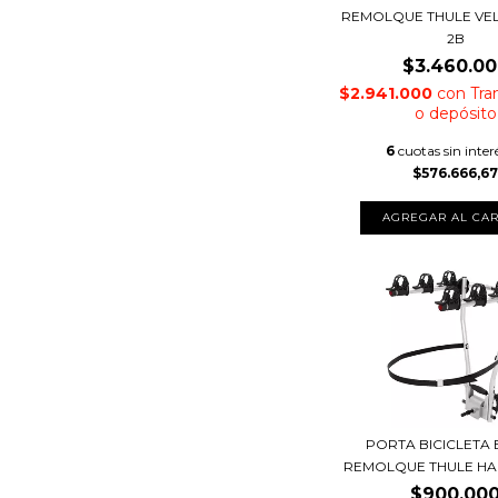
REMOLQUE THULE VE
2B
$3.460.0
$2.941.000
con
Tra
o depósito
6
cuotas sin inter
$576.666,6
AGREGAR AL CAR
PORTA BICICLETA
REMOLQUE THULE HA
$900.00