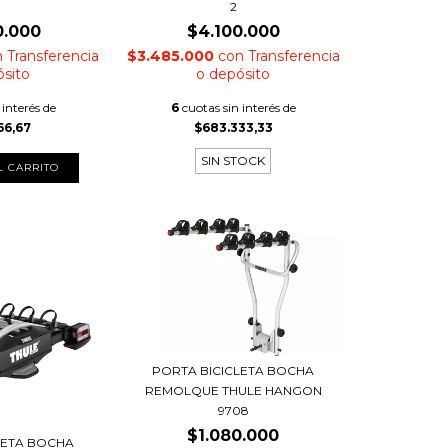
2
0.000
$4.100.000
n
Transferencia
$3.485.000
con
Transferencia
ósito
o depósito
 interés de
6
cuotas sin interés de
66,67
$683.333,33
SIN STOCK
PORTA BICICLETA BOCHA
REMOLQUE THULE HANGON
9708
$1.080.000
LETA BOCHA