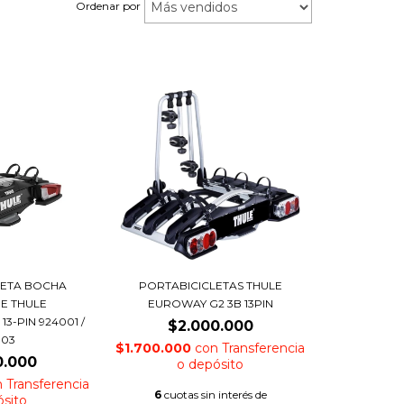
Ordenar por
LETA BOCHA
PORTABICICLETAS THULE
E THULE
EUROWAY G2 3B 13PIN
3-PIN 924001 /
$2.000.000
003
$1.700.000
con
Transferencia
0.000
o depósito
n
Transferencia
6
cuotas sin interés de
ósito