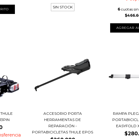
SIN STOCK
6
cuotas sin
$466.6
 THULE
ACCESORIO PORTA
RAMPA PLEG
13PIN
HERRAMIENTAS DE
PORTABICICL
REPARACIÓN -
EASYFOLD 
0
PORTABICICLETAS THULE EPOS
$280
nsferencia