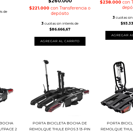
$260.000
$238.000
con
depó
$221.000
con
Transferencia o
és de
depósito
3
3
cuotas sin
3
cuotas sin interés de
$93.3
$86.666,67
 BOCHA
PORTA BICICLETA BOCHA DE
PORTA BICIC
UTPACE 2
REMOLQUE THULE EPOS 3 13-PIN
REMOLQUE THUL