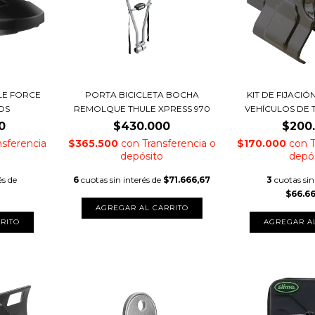
LE FORCE
PORTA BICICLETA BOCHA
KIT DE FIJACI
ROS
REMOLQUE THULE XPRESS 970
VEHÍCULOS DE
0
$430.000
$200
nsferencia
$365.500
con
Transferencia o
$170.000
con
T
depósito
depó
és de
6
cuotas sin interés de
$71.666,67
3
cuotas sin
$66.6