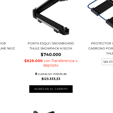
ADOR
PORTA ESQUI / SNOWBOARD
PROTECTOR 
IME 16OZ
THULE SNOWPACK M 50CM
CARBONO PORT
THU
$740.000
$629.000
con
Transferencia o
SIN S
depósito
6
cuotas sin interés de
$123.333,33
AGREGAR AL CARRITO