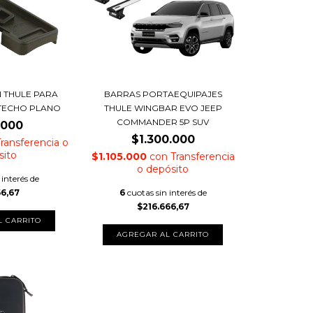
ÓN THULE PARA
BARRAS PORTAEQUIPAJES
 TECHO PLANO
THULE WINGBAR EVO JEEP
COMMANDER 5P SUV
.000
$1.300.000
ransferencia o
sito
$1.105.000
con
Transferencia
o depósito
 interés de
66,67
6
cuotas sin interés de
$216.666,67