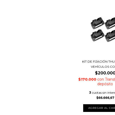
KIT DE FIJACIÓN TH
VEHÍCULOS CON
$200.00
$170.000
con
Trans
depósito
3
cuotas sin inter
$66.666,67