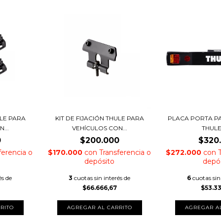
ULE PARA
KIT DE FIJACIÓN THULE PARA
PLACA PORTA PA
...
VEHÍCULOS CON...
THULE
0
$200.000
$320
ferencia o
$170.000
con
Transferencia o
$272.000
con
depósito
depó
és de
3
cuotas sin interés de
6
cuotas sin
$66.666,67
$53.3