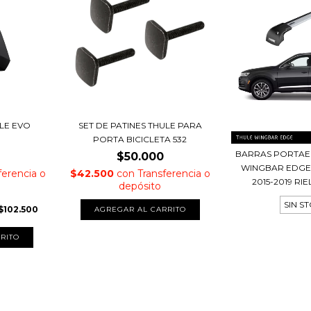
ULE EVO
SET DE PATINES THULE PARA
PORTA BICICLETA 532
BARRAS PORTAE
$50.000
WINGBAR EDGE 
ferencia o
$42.500
con
Transferencia o
2015-2019 RI
depósito
SIN S
$102.500