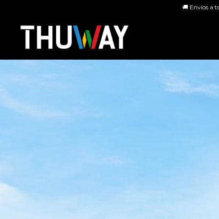
🚚 Envíos a t