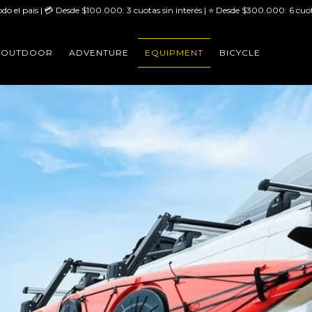
odo el país | 💳 Desde $100.000: 3 cuotas sin interés | ⭐ Desde $300.000: 6 cuot
OUTDOOR
ADVENTURE
EQUIPMENT
BICYCLE