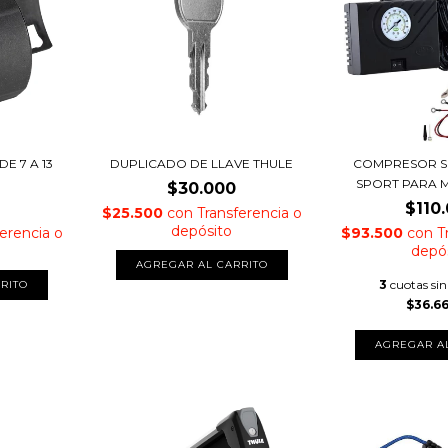
E 7 A 13
DUPLICADO DE LLAVE THULE
COMPRESOR S
SPORT PARA 
$30.000
$110
$25.500
con
Transferencia o
depósito
erencia o
$93.500
con
T
depó
3
cuotas sin
$36.6