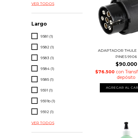
VER TODOS
Largo
9581 (1)
9582 (1)
ADAPTADOR THULE D
PINES 9906
9583 (1)
$90.000
9584 (1)
$76.500
con
Transf
depósito
9585 (1)
9591 (1)
9591b (1)
9592 (1)
VER TODOS