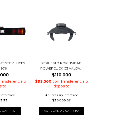
TENTE Y LUCES
REPUESTO POR UNIDAD
 976
POWERCLICK G3 VALIJA...
.000
$110.000
Transferencia o
$93.500
con
Transferencia o
sito
depósito
 interés de
3
cuotas sin interés de
33,33
$36.666,67