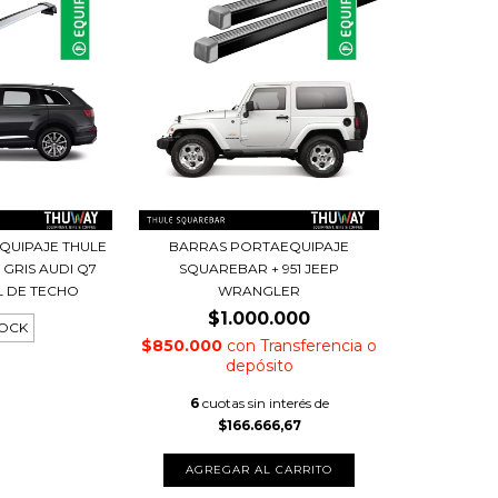
QUIPAJE THULE
BARRAS PORTAEQUIPAJE
GRIS AUDI Q7
SQUAREBAR + 951 JEEP
EL DE TECHO
WRANGLER
$1.000.000
TOCK
$850.000
con
Transferencia o
depósito
6
cuotas sin interés de
$166.666,67