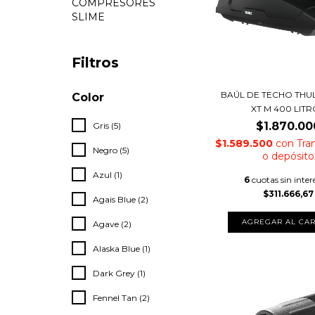
COMPRESORES
SLIME
Filtros
BAÚL DE TECHO THU
Color
XT M 400 LIT
$1.870.00
Gris (5)
$1.589.500
con
Tra
Negro (5)
o depósito
Azul (1)
6
cuotas sin inter
$311.666,67
Agais Blue (2)
Agave (2)
Alaska Blue (1)
Dark Grey (1)
Fennel Tan (2)