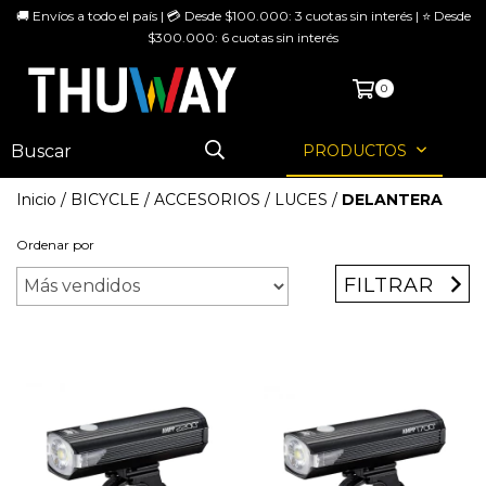
🚚 Envíos a todo el país | 💳 Desde $100.000: 3 cuotas sin interés | ⭐ Desde
$300.000: 6 cuotas sin interés
MENÚ
0
PRODUCTOS
Inicio
/
BICYCLE
/
ACCESORIOS
/
LUCES
/
DELANTERA
Ordenar por
FILTRAR