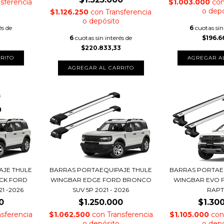
nsferencia
$1.003.000
co
o dep
$1.126.250
con
Transferencia
o depósito
és de
6
cuotas sin
6
cuotas sin interés de
$196.6
$220.833,33
AJE THULE
BARRAS PORTAEQUIPAJE THULE
BARRAS PORTAE
CK FORD
WINGBAR EDGE FORD BRONCO
WINGBAR EVO 
1 -2026
SUV 5P 2021 - 2026
RAP
0
$1.250.000
$1.30
nsferencia
$1.062.500
con
Transferencia
$1.105.000
con
o depósito
o dep