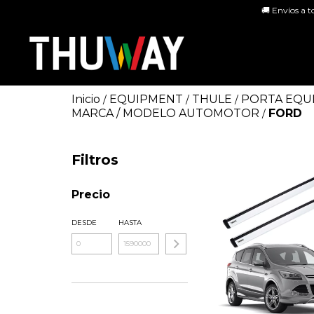
🚚 Envíos a t
Inicio
EQUIPMENT
THULE
PORTA EQU
/
/
/
MARCA / MODELO AUTOMOTOR
FORD
/
Filtros
Precio
DESDE
HASTA