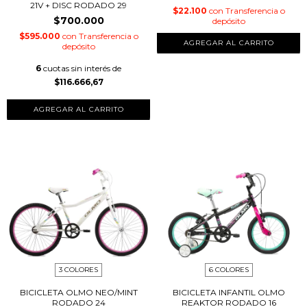
21V + DISC RODADO 29
$22.100
con
Transferencia o
$700.000
depósito
$595.000
con
Transferencia o
depósito
6
cuotas sin interés de
$116.666,67
AGREGAR AL CARRITO
3 COLORES
6 COLORES
BICICLETA OLMO NEO/MINT
BICICLETA INFANTIL OLMO
RODADO 24
REAKTOR RODADO 16