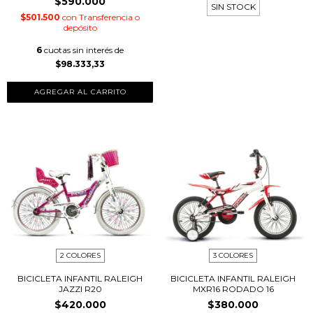
$590.000
SIN STOCK
$501.500
con
Transferencia o
depósito
6
cuotas sin interés de
$98.333,33
AGREGAR AL CARRITO
2 COLORES
3 COLORES
BICICLETA INFANTIL RALEIGH
BICICLETA INFANTIL RALEIGH
JAZZI R20
MXR16 RODADO 16
$420.000
$380.000