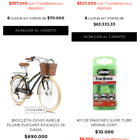
$357.000
con
Transferencia o
$323.000
con
Transferencia o
depósito
depósito
6
cuotas sin interés de
$70.000
6
cuotas sin interés de
$63.333,33
AGREGAR AL CARRITO
AGREGAR AL CARRITO
3 COLORES
BICICLETA OLMO AMELIE
KIT DE PARCHES SLIME TUBE
PLUME ELEGANT RODADO 26
REPAIR 20197
DAMA
$10.000
$690.000
$8.500
con
Transferencia o