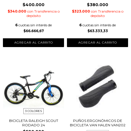
$400.000
$380.000
$340.000
con
Transferencia o
$323.000
con
Transferencia o
depósito
depósito
6
cuotas sin interés de
6
cuotas sin interés de
$66.666,67
$63.333,33
AGREGAR AL CARRITO
AGREGAR AL CARRITO
3 COLORES
BICICLETA RALEIGH SCOUT
PUÑOS ERGONÓMICOS DE
RODADO 24
BICICLETA VAN HALEN VAN202