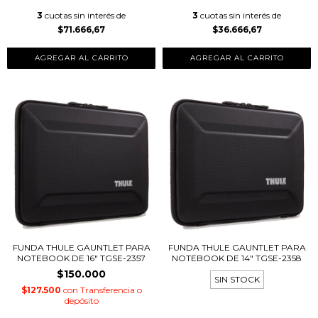
3
cuotas sin interés de
3
cuotas sin interés de
$71.666,67
$36.666,67
FUNDA THULE GAUNTLET PARA
FUNDA THULE GAUNTLET PARA
NOTEBOOK DE 16" TGSE-2357
NOTEBOOK DE 14" TGSE-2358
$150.000
SIN STOCK
$127.500
con
Transferencia o
depósito