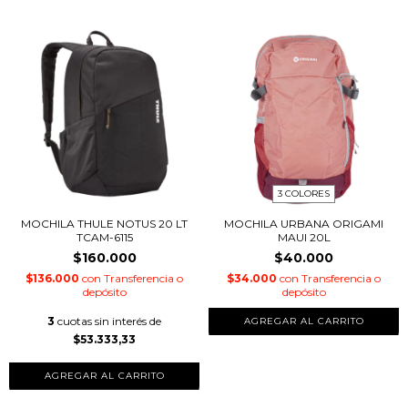
3 COLORES
MOCHILA THULE NOTUS 20 LT
MOCHILA URBANA ORIGAMI
TCAM-6115
MAUI 20L
$160.000
$40.000
$136.000
con
Transferencia o
$34.000
con
Transferencia o
depósito
depósito
3
cuotas sin interés de
AGREGAR AL CARRITO
$53.333,33