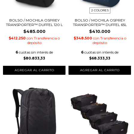
2 COLORES
BOLSO / MOCHILA OSPREY
BOLSO / MOCHILA OSPREY
TRANSPORTER™ DUFFEL 120 L
TRANSPORTER™ DUFFEL 65L
$485.000
$410.000
$412.250
con
Transferencia o
$348.500
con
Transferencia o
depósito
depósito
6
cuotas sin interés de
6
cuotas sin interés de
$80.833,33
$68.333,33
AGREGAR AL CARRITO