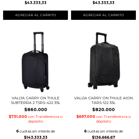
$43.333,33
$43.333,33
VALIJA CARRY ON THULE
VALIJA CARRY ON THULE AION
SUBTERRA 2 TSRS-422 35L
TARS-122 35L
$860.000
$820.000
$731.000
con
Transferencia o
$697.000
con
Transferencia o
depósito
depósito
6
cuotas sin interés de
6
cuotas sin interés de
$143.333,33
$136.666,67