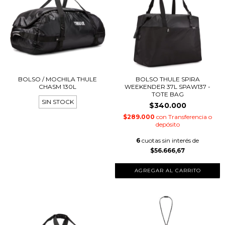
BOLSO / MOCHILA THULE
BOLSO THULE SPIRA
CHASM 130L
WEEKENDER 37L SPAW137 -
TOTE BAG
SIN STOCK
$340.000
$289.000
con
Transferencia o
depósito
6
cuotas sin interés de
$56.666,67