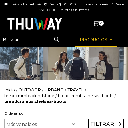
🚚 Envíos a todo el país | 💳 Desde $100.000: 3 cuotas sin interés | ⭐ Desde
$300.000: 6 cuotas sin interés
MENÚ
0
PRODUCTOS
Inicio
/
OUTDOOR
/
URBANO / TRAVEL
/
breadcrumbs.blundstone
/
breadcrumbs.chelsea-boots
/
breadcrumbs.chelsea-boots
Ordenar por
FILTRAR