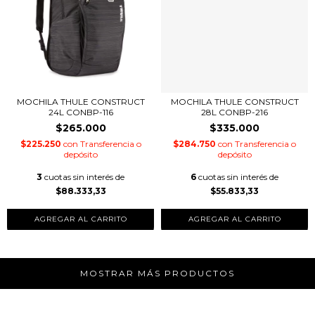
MOCHILA THULE CONSTRUCT
MOCHILA THULE CONSTRUCT
24L CONBP-116
28L CONBP-216
$265.000
$335.000
$225.250
con
Transferencia o
$284.750
con
Transferencia o
depósito
depósito
3
cuotas sin interés de
6
cuotas sin interés de
$88.333,33
$55.833,33
AGREGAR AL CARRITO
MOSTRAR MÁS PRODUCTOS