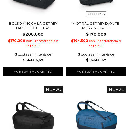
2 COLORES
BOLSO / MOCHILA OSPREY
MORRAL OSPREY DAYLITE
DAYLITE DUFFEL 45
MESSENGER 12L
$200.000
$170.000
$170.000
con
Transferencia o
$144.500
con
Transferencia o
depósito
depósito
3
cuotas sin interés de
3
cuotas sin interés de
$66.666,67
$56.666,67
AGREGAR AL CARRITO
NUEVO
NUEVO