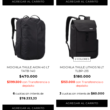
2 COLORES
MOCHILA THULE AION 40 LT
MOCHILA THULE LITHOS 16 LT
TATB-140
TLBP-213
$470.000
$180.000
$399.500
con
Transferencia o
$153.000
con
Transferencia o
depósito
depósito
6
cuotas sin interés de
3
cuotas sin interés de
$60.000
$78.333,33
AGREGAR AL CARRITO
AGREGAR AL CARRITO