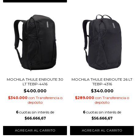
MOCHILA THULE ENROUTE 30
MOCHILA THULE ENROUTE 26 LT
LT TEBP-4416
TEBP-4316
$400.000
$340.000
$340.000
con
Transferencia o
$289.000
con
Transferencia o
depósito
depósito
6
cuotas sin interés de
6
cuotas sin interés de
$66.666,67
$56.666,67