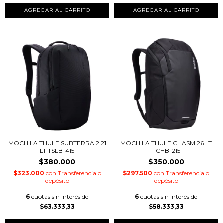
MOCHILA THULE SUBTERRA 2 21
MOCHILA THULE CHASM 26 LT
LT TSLB-415
TCHB-215
$380.000
$350.000
$323.000
con
Transferencia o
$297.500
con
Transferencia o
depósito
depósito
6
cuotas sin interés de
6
cuotas sin interés de
$63.333,33
$58.333,33