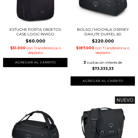
ESTUCHE PORTA OBJETOS
BOLSO / MOCHILA OSPREY
CASE LOGIC INVIGO
DAYLITE DUFFEL 60
$60.000
$220.000
$51.000
con
Transferencia o
$187.000
con
Transferencia o
depósito
depósito
3
cuotas sin interés de
$73.333,33
NUEVO