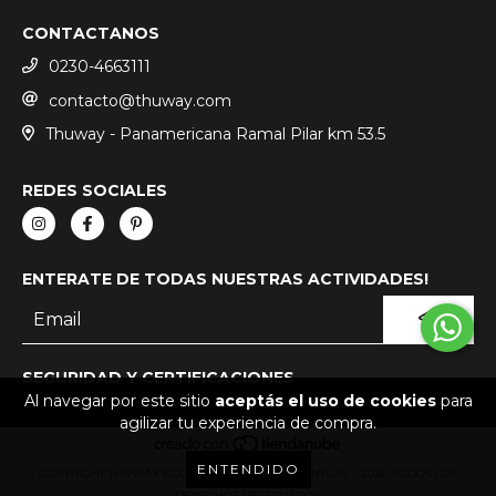
CONTACTANOS
0230-4663111
contacto@thuway.com
Thuway - Panamericana Ramal Pilar km 53.5
REDES SOCIALES
ENTERATE DE TODAS NUESTRAS ACTIVIDADES!
SEGURIDAD Y CERTIFICACIONES
Al navegar por este sitio
aceptás el uso de cookies
para
agilizar tu experiencia de compra.
ENTENDIDO
COPYRIGHT THUWAY EQUIPMENT, BIKE & ADVENTURE - 2026. TODOS LOS
DERECHOS RESERVADOS.