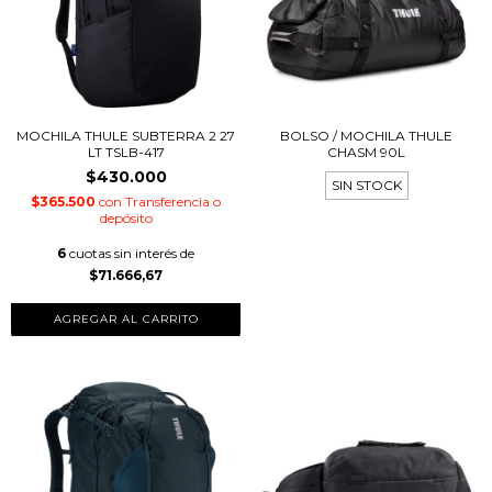
MOCHILA THULE SUBTERRA 2 27
BOLSO / MOCHILA THULE
LT TSLB-417
CHASM 90L
$430.000
SIN STOCK
$365.500
con
Transferencia o
depósito
6
cuotas sin interés de
$71.666,67