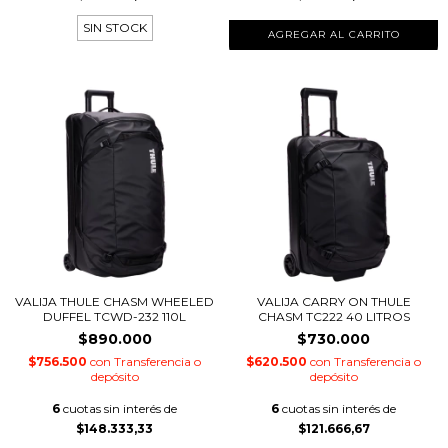
SIN STOCK
VALIJA THULE CHASM WHEELED
VALIJA CARRY ON THULE
DUFFEL TCWD-232 110L
CHASM TC222 40 LITROS
$890.000
$730.000
$756.500
con
Transferencia o
$620.500
con
Transferencia o
depósito
depósito
6
cuotas sin interés de
6
cuotas sin interés de
$148.333,33
$121.666,67