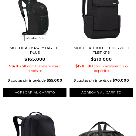
3 COLORES
MOCHILA OSPREY DAYLITE
MOCHILA THULE LITHOS 20 LT
PLUS
TLBP-216
$165.000
$210.000
$140.250
con
Transferencia o
$178.500
con
Transferencia o
depósito
depósito
3
cuotas sin interés de
$55.000
3
cuotas sin interés de
$70.000
AGREGAR AL CARRITO