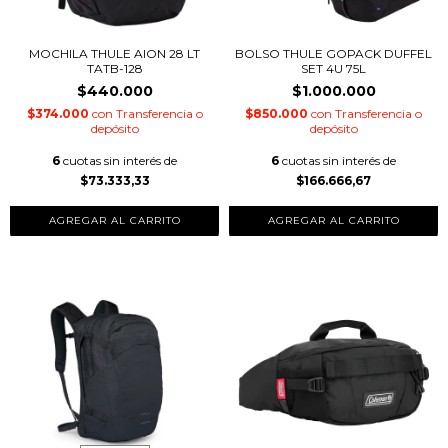
MOCHILA THULE AION 28 LT
BOLSO THULE GOPACK DUFFEL
TATB-128
SET 4U 75L
$440.000
$1.000.000
$374.000
con
Transferencia o
$850.000
con
Transferencia o
depósito
depósito
6
cuotas sin interés de
6
cuotas sin interés de
$73.333,33
$166.666,67