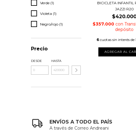
Verde (1)
BICICLETA INFANTIL
JAZZI R20
Violeta (1)
$420.00
$357.000
con
Trans
Negro/rojo (1)
depósito
6
cuotas sin interés de
Precio
AGREGAR AL CAR
DESDE
HASTA
ENVÍOS A TODO EL PAÍS
A través de Correo Andreani