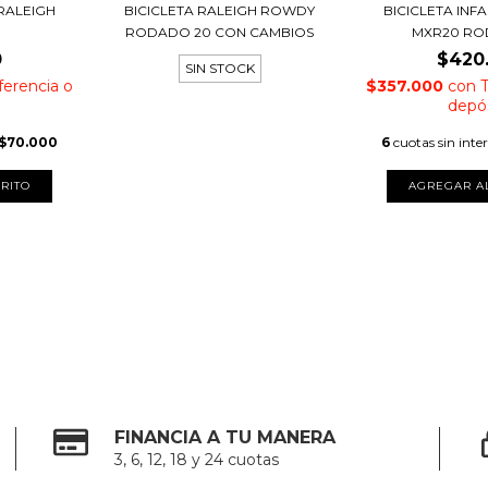
 RALEIGH
BICICLETA RALEIGH ROWDY
BICICLETA INF
RODADO 20 CON CAMBIOS
MXR20 RO
0
$420
SIN STOCK
ferencia o
$357.000
con
depó
$70.000
6
cuotas sin inte
RITO
AGREGAR A
FINANCIA A TU MANERA
3, 6, 12, 18 y 24 cuotas