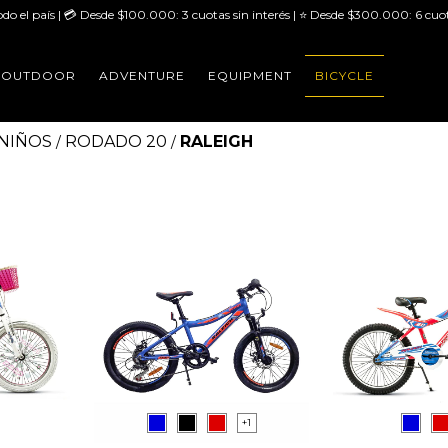
odo el país | 💳 Desde $100.000: 3 cuotas sin interés | ⭐ Desde $300.000: 6 cuot
OUTDOOR
ADVENTURE
EQUIPMENT
BICYCLE
 NIÑOS
RODADO 20
RALEIGH
/
/
+1