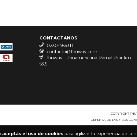
CONTACTANOS
0230-4663111
contacto@thuway.com
Thuway - Panamericana Ramal Pilar km
53.5
COPYRIGHT THU
DEFENSA DE LAS Y LOS CO
io
aceptás el uso de cookies
para agilizar tu experiencia de co