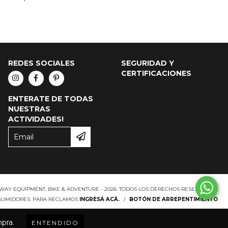
REDES SOCIALES
SEGURIDAD Y
CERTIFICACIONES
ENTERATE DE TODAS
NUESTRAS
ACTIVIDADES!
WAY EQUIPMENT, BIKE & ADVENTURE - 2026. TODOS LOS DERECHOS RESERVADOS.
NSUMIDORES. PARA RECLAMOS
INGRESÁ ACÁ.
/
BOTÓN DE ARREPENTIMIENTO
mpra.
ENTENDIDO