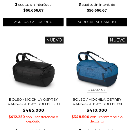
3
cuotas sin interés de
3
cuotas sin interés de
$66.666,67
$56.666,67
AGREGAR AL CARRITO
NUEVO
NUEVO
2 COLORES
BOLSO / MOCHILA OSPREY
BOLSO / MOCHILA OSPREY
TRANSPORTER™ DUFFEL 120 L
TRANSPORTER™ DUFFEL 65L
$485.000
$410.000
$412.250
con
Transferencia o
$348.500
con
Transferencia o
depósito
depósito