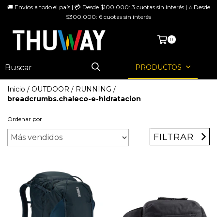
🚚 Envíos a todo el país | 💳 Desde $100.000: 3 cuotas sin interés | ⭐ Desde
$300.000: 6 cuotas sin interés
MENÚ
0
PRODUCTOS
Inicio
/
OUTDOOR
/
RUNNING
/
breadcrumbs.chaleco-e-hidratacion
Ordenar por
FILTRAR