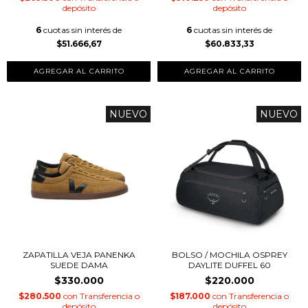
depósito
depósito
6
cuotas sin interés de
6
cuotas sin interés de
$51.666,67
$60.833,33
AGREGAR AL CARRITO
AGREGAR AL CARRITO
NUEVO
NUEVO
ZAPATILLA VEJA PANENKA
BOLSO / MOCHILA OSPREY
SUEDE DAMA
DAYLITE DUFFEL 60
$330.000
$220.000
$280.500
con
Transferencia o
$187.000
con
Transferencia o
depósito
depósito