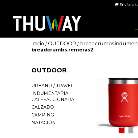
🚚 Envíos a t
Inicio
OUTDOOR
breadcrumbs.indument
/
/
breadcrumbs.remeras2
OUTDOOR
URBANO / TRAVEL
INDUMENTARIA
CALEFACCIONADA
CALZADO
CAMPING
NATACIÓN