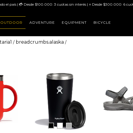
odo el país | 💳 Desde $100.000: 3 cuotas sin interés | ⭐ Desde $300.000: 6 cuot
OUTDOOR
ADVENTURE
EQUIPMENT
BICYCLE
aria1
breadcrumbs.alaska
/
/