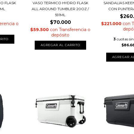
O FLASK
VASO TERMICO HYDRO FLASK
SANDALIAS KEE
5ML
ALL AROUND TUMBLER 20OZ /
CON PUNTER
591ML
$260
$70.000
erencia o
$221.000
con
T
depó
$59.500
con
Transferencia o
depósito
3
cuotas sin
RITO
$86.6
AGREGAR AL CARRITO
AGREGAR A