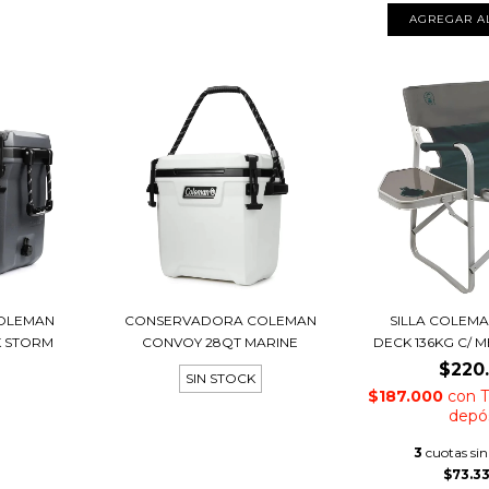
OLEMAN
CONSERVADORA COLEMAN
SILLA COLEM
K STORM
CONVOY 28QT MARINE
DECK 136KG C/ 
$220
SIN STOCK
$187.000
con
T
depó
3
cuotas sin
$73.3