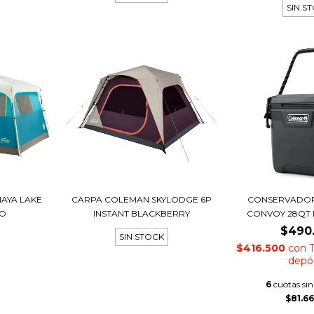
SIN S
AYA LAKE
CARPA COLEMAN SKYLODGE 6P
CONSERVADO
IO
INSTANT BLACKBERRY
CONVOY 28QT
$490
SIN STOCK
$416.500
con
T
depó
6
cuotas sin
$81.6