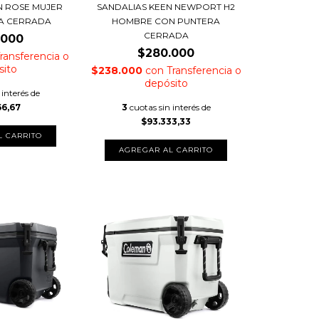
N ROSE MUJER
SANDALIAS KEEN NEWPORT H2
A CERRADA
HOMBRE CON PUNTERA
CERRADA
.000
$280.000
ransferencia o
sito
$238.000
con
Transferencia o
depósito
 interés de
66,67
3
cuotas sin interés de
$93.333,33
L CARRITO
AGREGAR AL CARRITO