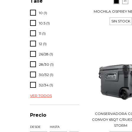
Talle
+1
MOCHILA OSPREY N
10 (1)
SIN STOCK
10.5 (1)
11 (1)
12 (1)
26/28 (1)
28/30 (1)
30/32 (1)
32/34 (1)
VER TODOS
CONSERVADORA C
Precio
CONVOY 65QT C/RUE
STORM
DESDE
HASTA