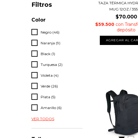
TAZA TÉRMICA HYDR
Filtros
MUG 12OZ / 35
$70.000
Color
$59.500
con
Transf
depósito
Negro (46)
AGREGAR AL CAR
Naranja (9)
Black (1)
Turquesa (2)
Violeta (4)
Verde (26)
Plata (5)
Amarillo (6)
VER TODOS