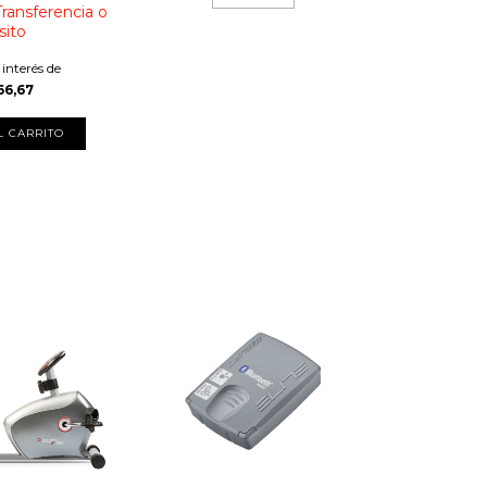
Transferencia o
sito
 interés de
66,67
L CARRITO