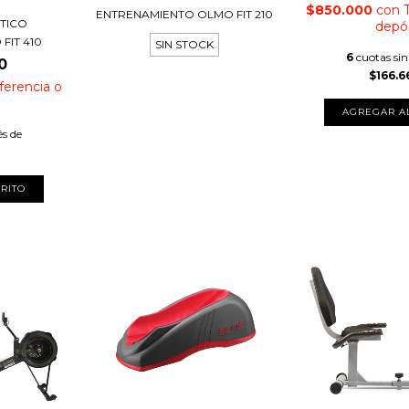
$850.000
con
ENTRENAMIENTO OLMO FIT 210
TICO
depó
FIT 410
SIN STOCK
6
cuotas sin
0
$166.6
ferencia o
AGREGAR A
és de