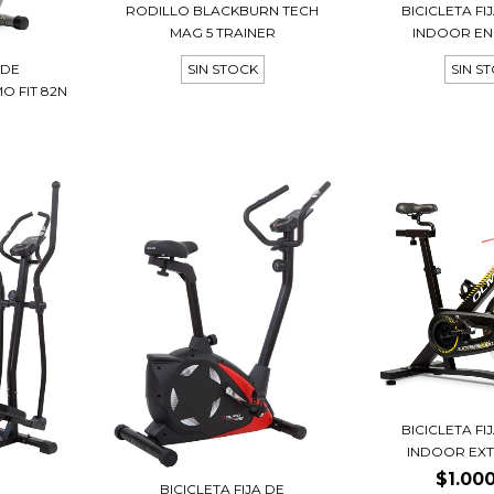
RODILLO BLACKBURN TECH
BICICLETA FI
MAG 5 TRAINER
INDOOR EN
 DE
SIN STOCK
SIN S
 FIT 82N
BICICLETA FI
INDOOR EX
$1.00
BICICLETA FIJA DE