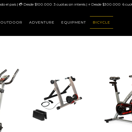
odo el país | 💳 Desde $100.000: 3 cuotas sin interés | ⭐ Desde $300.000: 6 cuot
OUTDOOR
ADVENTURE
EQUIPMENT
BICYCLE